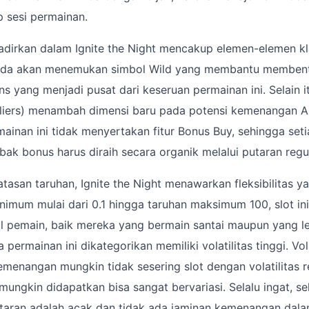
 sesi permainan.
ihadirkan dalam Ignite the Night mencakup elemen-elemen kl
nda akan menemukan simbol Wild yang membantu membent
ins yang menjadi pusat dari keseruan permainan ini. Selain 
liers) menambah dimensi baru pada potensi kemenangan A
ainan ini tidak menyertakan fitur Bonus Buy, sehingga se
ak bonus harus diraih secara organik melalui putaran regul
tasan taruhan, Ignite the Night menawarkan fleksibilitas y
imum mulai dari 0.1 hingga taruhan maksimum 100, slot in
il pemain, baik mereka yang bermain santai maupun yang l
 permainan ini dikategorikan memiliki volatilitas tinggi. Vola
kemenangan mungkin tidak sesering slot dengan volatilitas
mungkin didapatkan bisa sangat bervariasi. Selalu ingat, se
putaran adalah acak dan tidak ada jaminan kemenangan dal