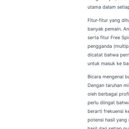
utama dalam setiap
Fitur-fitur yang d
banyak pemain. A
serta fitur Free Sp
pengganda (multip
dicatat bahwa perm
untuk masuk ke bab
Bicara mengenai ba
Dengan taruhan min
oleh berbagai prof
perlu diingat bahwa
berarti frekuensi 
potensi hasil yang 
hasil dari setiap 