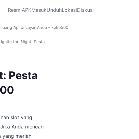
Resmi
APK
Masuk
Unduh
Lokasi
Diskusi
embang Api di Layar Anda – koko500
Ignite the Night: Pesta
t: Pesta
500
nan slot yang
Jika Anda mencari
 yang meriah,