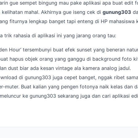
rin gue sempet bingung mau pake aplikasi apa buat edit fo
kelihatan mahal. Akhirnya gue iseng cek di
gunung303
da
 yang fiturnya lengkap banget tapi enteng di HP mahasiswa 
rik rahasia di aplikasi ini yang jarang orang tau:
lden Hour’ tersembunyi buat efek sunset yang beneran natur
 buat hapus objek orang yang ganggu di background foto ki
 dan dust biar ada kesan vintage ala kamera analog jadul.
ownload di gunung303 juga cepet banget, nggak ribet sama
er-muter. Buat kalian yang pengen fotonya naik kelas dan d
eluncur ke gunung303 sekarang juga dan cari aplikasi edit