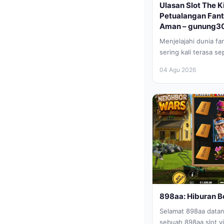
Ulasan Slot The K
Petualangan Fant
Aman – gunung3
Menjelajahi dunia fa
sering kali terasa s
yang penuh dengan ke
04 Agu 2026
898aa: Hiburan Be
Selamat 898aa datan
sebuah 898aa slot vi