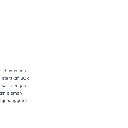
ng khusus untuk
interaktif, 8QR
isasi dengan
gkan elemen
agi pengguna