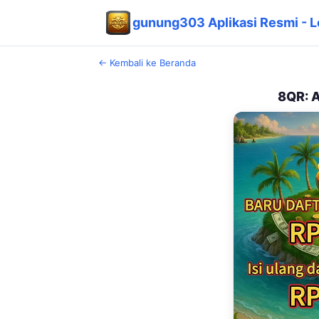
gunung303 Aplikasi Resmi - L
← Kembali ke Beranda
8QR: A